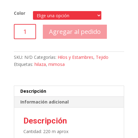
Color
Hilaza
Agregar al pedido
Mimosa
100
g
cantidad
SKU:
N/D
Categorías:
Hilos y Estambres
,
Tejido
Etiquetas:
hilaza
,
mimosa
Descripción
Información adicional
Descripción
Cantidad: 220 m aprox