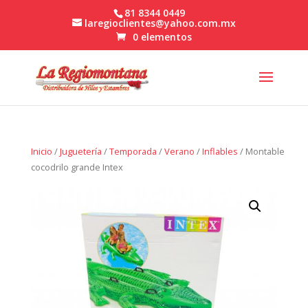
81 8344 0449
laregioclientes@yahoo.com.mx
0 elementos
Inicio
/
Juguetería
/
Temporada
/
Verano
/
Inflables
/ Montable
cocodrilo grande Intex