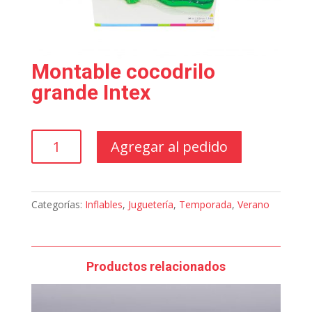
Montable cocodrilo
grande Intex
Montable
Agregar al pedido
cocodrilo
grande
Intex
cantidad
Categorías:
Inflables
,
Juguetería
,
Temporada
,
Verano
Productos relacionados