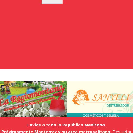
Envíos a toda la República Mexicana.
Próximamente Monterrey y su area metropolitana.
Descartar