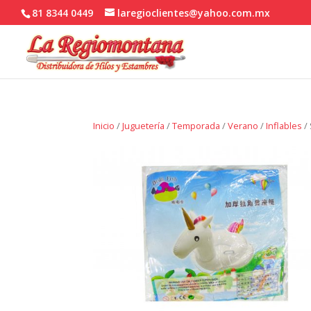
81 8344 0449
laregioclientes@yahoo.com.mx
Inicio
/
Juguetería
/
Temporada
/
Verano
/
Inflables
/ 