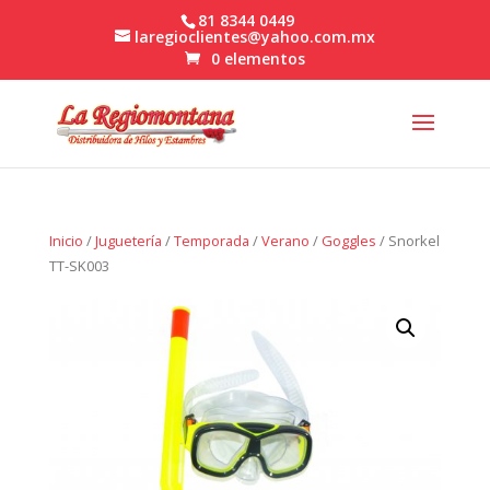
81 8344 0449
laregioclientes@yahoo.com.mx
0 elementos
Inicio
/
Juguetería
/
Temporada
/
Verano
/
Goggles
/ Snorkel
TT-SK003