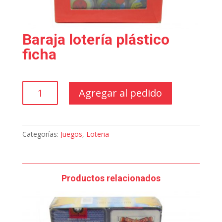
Baraja lotería plástico
ficha
Baraja
Agregar al pedido
lotería
plástico
ficha
cantidad
Categorías:
Juegos
,
Loteria
Productos relacionados