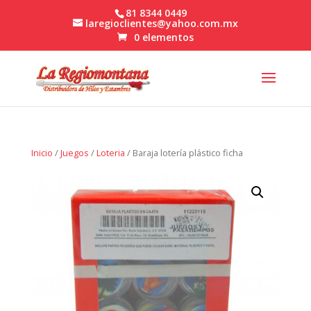
81 8344 0449
laregioclientes@yahoo.com.mx
0 elementos
Inicio
/
Juegos
/
Loteria
/ Baraja lotería plástico ficha